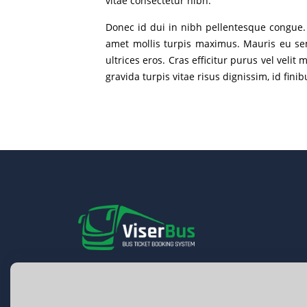
vitae consectetur nibh.
Donec id dui in nibh pellentesque congue. C
amet mollis turpis maximus. Mauris eu sem
ultrices eros. Cras efficitur purus vel velit
gravida turpis vitae risus dignissim, id fi
Book bus tickets effortlessly with ViserBus! En
seamless travel planning, real-time updates, a