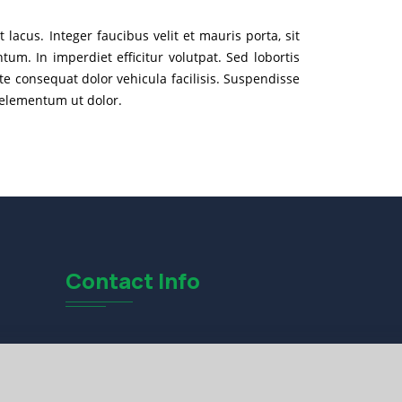
lacus. Integer faucibus velit et mauris porta, sit
. In imperdiet efficitur volutpat. Sed lobortis
ante consequat dolor vehicula facilisis. Suspendisse
, elementum ut dolor.
Contact Info
Bengla Road Suite Dhaka 1209
+44 45678908