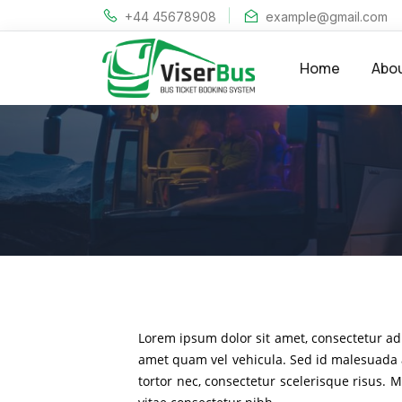
+44 45678908
example@gmail.com
Home
Abo
Lorem ipsum dolor sit amet, consectetur adi
amet quam vel vehicula. Sed id malesuada a
tortor nec, consectetur scelerisque risus. 