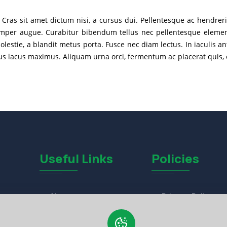
ras sit amet dictum nisi, a cursus dui. Pellentesque ac hendrerit 
per augue. Curabitur bibendum tellus nec pellentesque elementum
 molestie, a blandit metus porta. Fusce nec diam lectus. In iaculis 
nibus lacus maximus. Aliquam urna orci, fermentum ac placerat quis
Useful Links
Policies
About
Privacy Policy
joy
nd
FAQs
Terms of Service